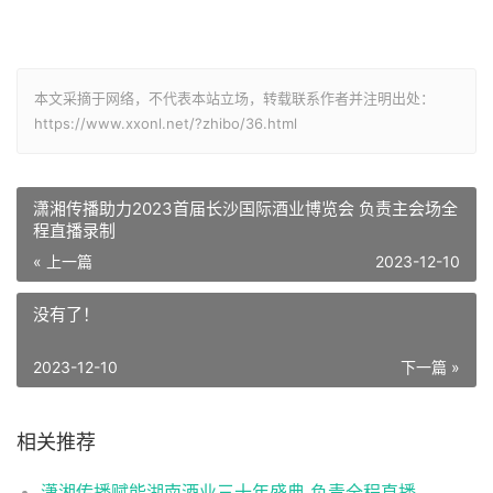
本文采摘于网络，不代表本站立场，转载联系作者并注明出处：
https://www.xxonl.net/?zhibo/36.html
潇湘传播助力2023首届长沙国际酒业博览会 负责主会场全
程直播录制
« 上一篇
2023-12-10
没有了！
2023-12-10
下一篇 »
相关推荐
潇湘传播赋能湖南酒业三十年盛典 负责全程直播录制工作