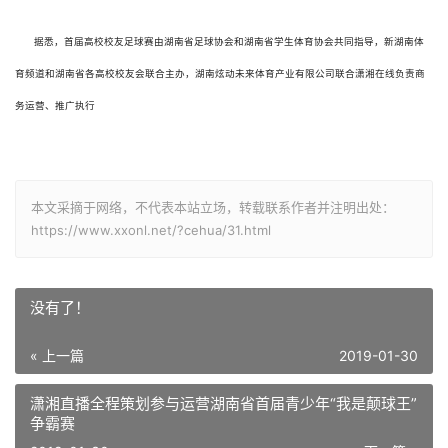
据悉，首届高校校友足球赛由湖南省足球协会和湖南省学生体育协会共同指导，新湖南体
育频道和湖南省各高校校友会联合主办，湖南炫动未来体育产业有限公司联合潇湘在线负责商
务运营、推广执行
本文采摘于网络，不代表本站立场，转载联系作者并注明出处：
https://www.xxonl.net/?cehua/31.html
没有了！
« 上一篇
2019-01-30
潇湘直播全程策划参与运营湖南省首届青少年“我是颠球王”
争霸赛