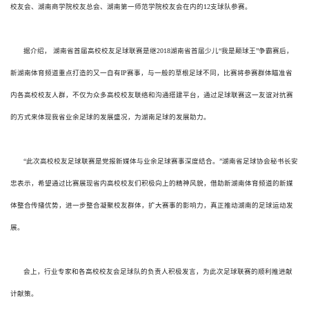
校友会、湖南商学院校友总会、湖南第一师范学院校友会在内的12支球队参赛。
据介绍， 湖南省首届高校校友足球联赛是继2018湖南省首届少儿“我是颠球王”争霸赛后，
新湖南体育频道重点打造的又一自有IP赛事，与一般的草根足球不同，比赛将参赛群体瞄准省
内各高校校友人群，不仅为众多高校校友联络和沟通搭建平台，通过足球联赛这一友谊对抗赛
的方式来体现我省业余足球的发展盛况，为湖南足球的发展助力。
“此次高校校友足球联赛是党报新媒体与业余足球赛事深度结合。”湖南省足球协会秘书长安
忠表示，希望通过比赛展现省内高校校友们积极向上的精神风貌，借助新湖南体育频道的新媒
体整合传播优势，进一步整合凝聚校友群体，扩大赛事的影响力，真正推动湖南的足球运动发
展。
会上，行业专家和各高校校友会足球队的负责人积极发言，为此次足球联赛的顺利推进献
计献策。